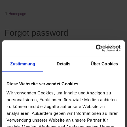
Homepage
Forgot password
x
Please enter your E-Mail address which you used with your
registration.
All fields marked with
*
are mandatory.
Zustimmung
Details
Über Cookies
Email address
Diese Webseite verwendet Cookies
Wir verwenden Cookies, um Inhalte und Anzeigen zu
personalisieren, Funktionen für soziale Medien anbieten
zu können und die Zugriffe auf unsere Website zu
Request new password
analysieren. Außerdem geben wir Informationen zu Ihrer
Verwendung unserer Website an unsere Partner für
soziale Medien, Werbung und Analysen weiter. Unsere