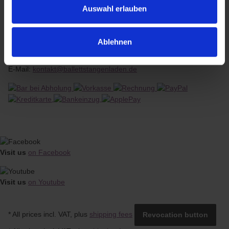
Auswahl erlauben
Contact
phone: +49 (0)351 / 42 15 281
Ablehnen
Accessibility: 09:00am - 06:00pm
E-Mail:
kontakt@ballettstangenladen.de
Visit us
on Facebook
Visit us
on Youtube
* All prices incl. VAT, plus
shipping fees
Revocation button