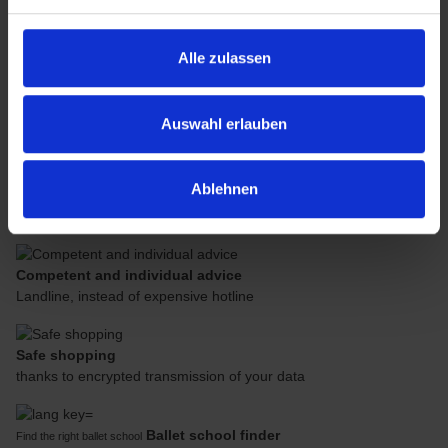
Copyright credits: Treppen- und Geländerstudio Graber GmbH
Alle zulassen
In accordance with the statutory provisions, our company is
exempt from the scope of the accessibility requirements and thus
from the obligation to provide an accessibility statement.
Auswahl erlauben
You will find our privacy policy below the Terms.
Ablehnen
Faster shipping
Cost-effective delivery and shipping in Germany and the EU
Competent and individual advice
Landline, instead of expensive hotline
Safe shopping
thanks to encrypted transmission of your data
Ballet school finder
Find the right ballet school