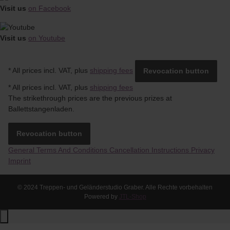
Visit us
on Facebook
Visit us
on Youtube
* All prices incl. VAT, plus
shipping fees
Revocation button
*
All prices incl. VAT, plus
shipping fees
The strikethrough prices are the previous prizes at
Ballettstangenladen.
Revocation button
General Terms And Conditions
Cancellation Instructions
Privacy
Imprint
© 2024 Treppen- und Geländerstudio Graber. Alle Rechte vorbehalten
Powered by
JTL-Shop