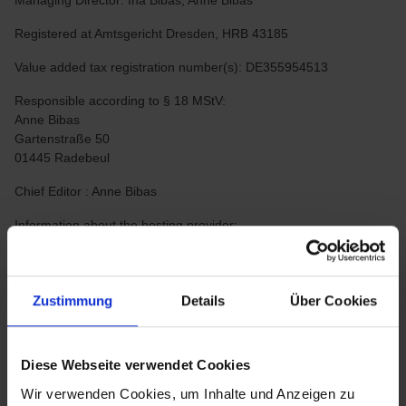
Managing Director: Ina Bibas, Anne Bibas
Registered at Amtsgericht Dresden, HRB 43185
Value added tax registration number(s): DE355954513
Responsible according to § 18 MStV:
Anne Bibas
Gartenstraße 50
01445 Radebeul
Chief Editor : Anne Bibas
Information about the hosting provider:
ALL-INKL.COM - Neue Medien Münnich
Hauptstraße 68
02742 Friedersdorf
Zustimmung
Details
Über Cookies
Deutschland+49 35872 353-10
Storage of data collected and processed via the website : ALL-
INKL.COM - Neue Medien Münnich, Hauptstraße 68, 02742
Diese Webseite verwendet Cookies
Friedersdorf, Deutschland, +49 35872 353-10.
Wir verwenden Cookies, um Inhalte und Anzeigen zu