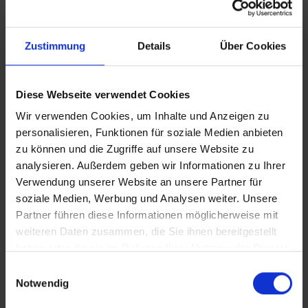
Description
Beschreibung
:
Handlaufhalter Edelstahl zum Einschrauben.
mit 12mm Gewinde und runder Abdeckrossette.
Zustimmung
Details
Über Cookies
Ausführung geeignet für runde und gerade Auflageflächen
bei Handläufen.
Diese Webseite verwendet Cookies
Wir verwenden Cookies, um Inhalte und Anzeigen zu
Befestigung
:
personalisieren, Funktionen für soziale Medien anbieten
- Wandseitig mit 6 verschiedenen Bohrvarianten.
zu können und die Zugriffe auf unsere Website zu
Abdeckung Edelstahl Rossette, wird nur leicht aufgepresst,
analysieren. Außerdem geben wir Informationen zu Ihrer
hält sehr gut.
Verwendung unserer Website an unsere Partner für
soziale Medien, Werbung und Analysen weiter. Unsere
Montage:
Partner führen diese Informationen möglicherweise mit
Mit einen 10mm Holzbohrer ca. 2,50cm tiefe Sacklochbohrung
weiteren Daten zusammen, die Sie ihnen bereitgestellt
bohren.
haben oder die sie im Rahmen Ihrer Nutzung der Dienste
danach mit 12mm metrischen Metallgewindeschneider ( Größe 1
gesammelt haben.
Einwilligungsauswahl
u. 2 )
Notwendig
ein Gewinde in die Bohrung einschneiden.