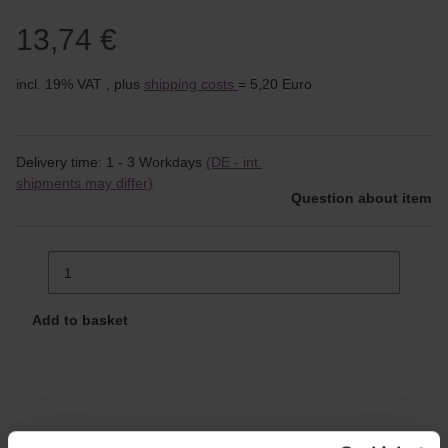
13,74 €
incl. 19% VAT , plus
shipping costs
= 5,20 Euro
Delivery time:
1 - 3 Workdays
(DE - int.
shipments may differ)
Question about item
Add to basket