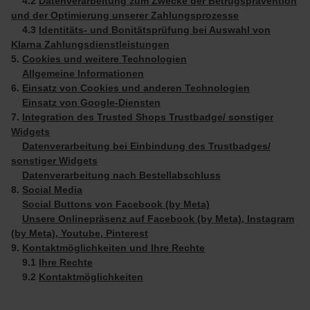
4.2
Datenverarbeitung zum Zwecke der Betrugsprävention
und der Optimierung unserer Zahlungsprozesse
4.3
Identitäts- und Bonitätsprüfung bei Auswahl von
Klarna Zahlungsdienstleistungen
5.
Cookies und weitere Technologien
Allgemeine Informationen
6.
Einsatz von Cookies und anderen Technologien
Einsatz von Google-Diensten
7.
Integration des Trusted Shops Trustbadge/ sonstiger
Widgets
Datenverarbeitung bei Einbindung des Trustbadges/
sonstiger Widgets
Datenverarbeitung nach Bestellabschluss
8.
Social Media
Social Buttons von Facebook (by Meta)
Unsere Onlinepräsenz auf Facebook (by Meta), Instagram
(by Meta), Youtube, Pinterest
9.
Kontaktmöglichkeiten und Ihre Rechte
9.1
Ihre Rechte
9.2
Kontaktmöglichkeiten