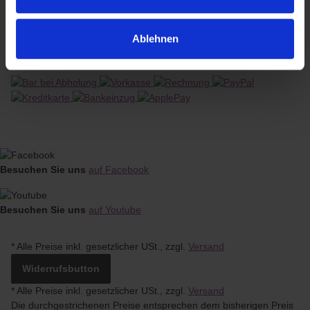
Telefon: +49 (0)351 / 42 15 281
Erreichbarkeit: 09:00 - 16:00 Uhr
Ablehnen
E-Mail:
kontakt@ballettstangenladen.de
Besuchen Sie uns
auf Facebook
Besuchen Sie uns
auf Youtube
* Alle Preise inkl. gesetzlicher USt., zzgl.
Versand
Widerrufsbutton
*
Alle Preise inkl. gesetzlicher USt., zzgl.
Versand
Die durchgestrichenen Preise entsprechen dem bisherigen Preis