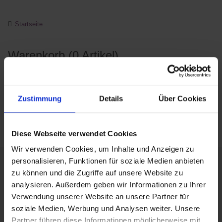
Startseite
Warenkorb (0 Artikel)
x
Es befinden sich keine Artikel im Warenkorb.
Zustimmung
Details
Über Cookies
Weiter einkaufen
Diese Webseite verwendet Cookies
Wir verwenden Cookies, um Inhalte und Anzeigen zu
personalisieren, Funktionen für soziale Medien anbieten
Schneller Versand
zu können und die Zugriffe auf unsere Website zu
Kostengünstige Lieferung und Versand in Deutschland und die
EU
analysieren. Außerdem geben wir Informationen zu Ihrer
Verwendung unserer Website an unsere Partner für
soziale Medien, Werbung und Analysen weiter. Unsere
Kompetente und individuelle Beratung
Partner führen diese Informationen möglicherweise mit