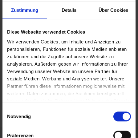
Zustimmung
Details
Über Cookies
05.09.2019
Die Geschichte des Balletts, Teil 2: Die Weiterentwicklung des
Diese Webseite verwendet Cookies
Balletts
Wir verwenden Cookies, um Inhalte und Anzeigen zu
personalisieren, Funktionen für soziale Medien anbieten
15.12.2018
zu können und die Zugriffe auf unsere Website zu
Die Geschichte des Balletts, Teil 1: Was hat der Sonnenkönig mit
analysieren. Außerdem geben wir Informationen zu Ihrer
Ballett zu tun?
Verwendung unserer Website an unsere Partner für
soziale Medien, Werbung und Analysen weiter. Unsere
30.10.2018
Partner führen diese Informationen möglicherweise mit
Schwanensee: Ein Ballettmärchen kurz erzählt
weiteren Daten zusammen, die Sie ihnen bereitgestellt
Einträge insgesamt: 3
haben oder die sie im Rahmen Ihrer Nutzung der Dienste
gesammelt haben.
Einwilligungsauswahl
Notwendig
Präferenzen
Schneller Versand