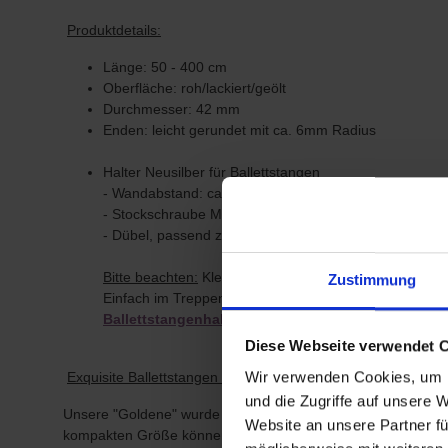
Produktdetails:
Länge: 50 - 400 cm
Oberfläche: roh/lackiert/geölt
Durchmesser: 42 mm
Enden: leicht gerundet mit ca. 6mm Radius
Halter Neusilber für Ballettstangen
- Wandabstand: ca. 6,5 cm (Wand bis Mitte Ballettstan
- Stockschraube M8, Länge: 6 cm
- Dübel, passend zur Schraube, und kleine Schrauben z
Bitte beachten:
Kleine Kinder benötigen nicht so viel P
Zustimmung
Einfach im Treppenhaus einen Fuß auf den Handlauf d
Ballettstangenhalterung ab 15 cm
Abstand zur Wan
Diese Webseite verwendet 
Wir verwenden Cookies, um I
Exquisite Ballettstangen mit goldfarbenen Haltern, perfekt f
und die Zugriffe auf unsere 
Unsere "Goldene" wurde speziell für kleine Räume entwickel
Website an unsere Partner fü
kompakten Größe können Sie problemlos einen privaten Ballet