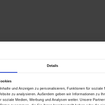
ge)
ur Befestigung der Ballettstange auf dem Halter werden mitgeliefert
latz von der Ballettstange zur Wand wie Erwachsene. Beim Auswählen eine
Details
er Treppe legen und schauen, ob dieser an der Wand anstößt. Stößt d
d.
Cookies
nhalte und Anzeigen zu personalisieren, Funktionen für soziale
ür kleine Räume und kleine Kinder!
Website zu analysieren. Außerdem geben wir Informationen zu I
t und passt aufgrund der Halter mit geringen Wandabstand mühelos in 
r soziale Medien, Werbung und Analysen weiter. Unsere Partner
traum für Ihr Kind schaffen, auch wenn der Platz begrenzt ist. Die go