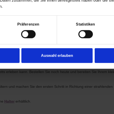
 Daten zusammen, die Sie ihnen bereitgestellt haben oder die s
en Tänzer zum Leuchten bringt.
n.
auch höchste Funktionalität. Sie bestehen aus hochwertigem Material,
Griffgefühls ist Esche optimal für Ballettstangen geeignet. Die langen
sbereiche aus.
Präferenzen
Statistiken
hend, sondern auch robust und langlebig. Sie können sich darauf verla
perliche Entwicklung und Koordination Ihres Kindes, sondern stärkt auch
e Balletttechnik in ihrem eigenen Zuhause verbessern und sich wie echte
Auswahl erlauben
, um ihre Träume zu verwirklichen. Entscheiden Sie sich für unsere Ba
etts erleben kann. Bestellen Sie noch heute und bereiten Sie Ihrem kl
ltern und machen Sie den ersten Schritt in Richtung einer strahlenden B
ne
Halter
erhältlich.