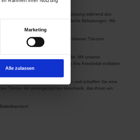
ie im Rahmen Ihrer Nutzung
 das eine stabile und sichere Unterstützung während des
 Holzfasern bei Esche sind ideal für hohe Belastungen. Wir
Marketing
ssen, dass diese Ballettstange Ihren kleinen Tänzern
 das Selbstvertrauen und die Disziplin. Mit unserer
 Ballerinas fühlen. Lassen Sie sie ihre Kreativität entfalten
Alle zulassen
llettstange mit goldfarbenen Haltern und schaffen Sie eine
einen Tänzer ein unvergessliches Geschenk, das ihnen ein
allettkarriere!