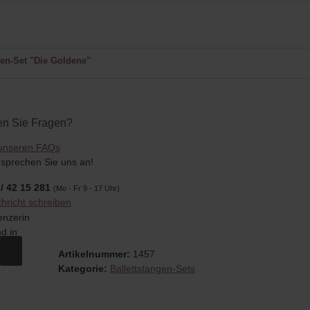
gen-Set "Die Goldene"
n Sie Fragen?
unseren FAQs
sprechen Sie uns an!
/ 42 15 281
(Mo - Fr 9 - 17 Uhr)
hricht schreiben
Artikelnummer:
1457
Kategorie:
Ballettstangen-Sets