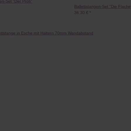
en-Set "Der Profi"
Ballettstangen-Set "Die Flache
36,30 €
*