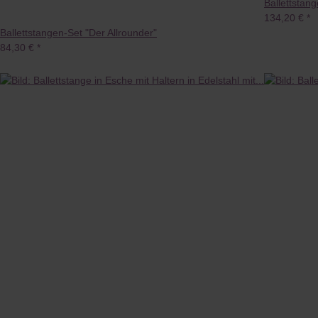
Ballettstang
134,20 €
*
Ballettstangen-Set "Der Allrounder"
84,30 €
*