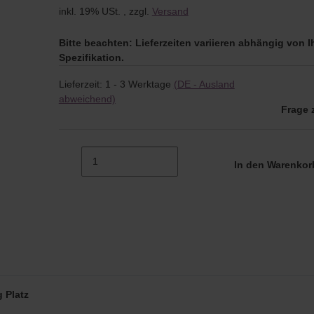
inkl. 19% USt. , zzgl.
Versand
Bitte beachten: Lieferzeiten variieren abhängig von I
Spezifikation.
Lieferzeit:
1 - 3 Werktage
(DE - Ausland
abweichend)
Frage 
In den Warenko
 Platz