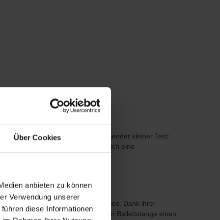
r Ballettstange für Kinder gilt folgender kleiner Test:
Über Cookies
er Fuß an der Wand an, empfiehlt sich eine
 Medien anbieten zu können
hrer Verwendung unserer
jede Ecke oder Nische Ihres Zuhauses. Dank ihrer
 führen diese Informationen
ldfarbenen Halterungen verleihen der Ballettstange einen