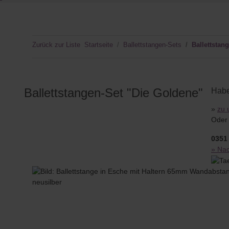
Zurück zur Liste
Startseite
Ballettstangen-Sets
Ballettstan
Ballettstangen-Set "Die Goldene"
Habe
»
zu 
Oder 
0351 
» Nac