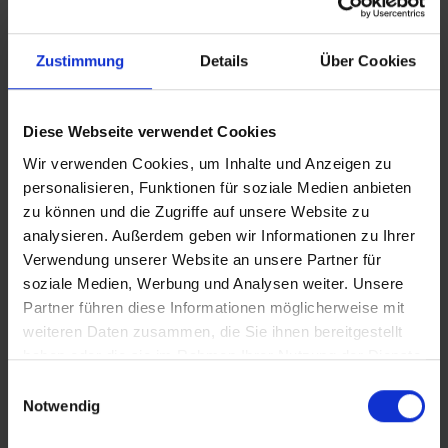
#ballettstangenladen
x
Zustimmung
Details
Über Cookies
Bitte melden Sie sich an, um einen Kommentar zu schreiben.
Diese Webseite verwendet Cookies
News
Wir verwenden Cookies, um Inhalte und Anzeigen zu
personalisieren, Funktionen für soziale Medien anbieten
zu können und die Zugriffe auf unsere Website zu
analysieren. Außerdem geben wir Informationen zu Ihrer
13.03.2026
Verwendung unserer Website an unsere Partner für
Wandmontage einer Ballettstange – darauf sollten Sie achten
soziale Medien, Werbung und Analysen weiter. Unsere
Partner führen diese Informationen möglicherweise mit
23.02.2026
weiteren Daten zusammen, die Sie ihnen bereitgestellt
Welche Ballettstange ist die richtige für mich?
haben oder die sie im Rahmen Ihrer Nutzung der Dienste
gesammelt haben.
Einwilligungsauswahl
03.06.2024
Notwendig
Ballettübungen für Beginner