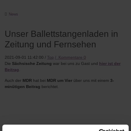
News
Unser Ballettstangenladen in
Zeitung und Fernsehen
2021-09-01 11:42:00
/
Top
/
Kommentare
0
Die
Sächsische Zeitung
war bei uns zu Gast und
hier ist der
Beitrag
.
Auch der
MDR
hat bei
MDR um Vier
über uns mit einem
3-
minütigen Beitrag
berichtet.