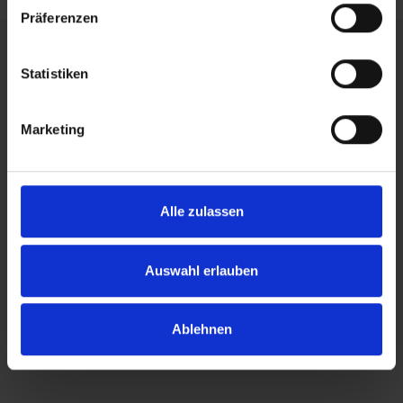
Präferenzen
Schneller Versand
Kostengünstige Lieferung und Versand in Deutschland und die
Statistiken
EU
Marketing
Kompetente und individuelle Beratung
Festnetz, statt teurer Hotline
Sicher einkaufen
Alle zulassen
dank verschlüsselter Übertragung Ihrer Daten
Auswahl erlauben
Ballettschulen-Finder
Finde die passende Ballettschule
Ballettschulen finden
Ablehnen