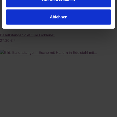
Ablehnen
Ballettstangen-Set "Die Goldene"
27,30 €
*