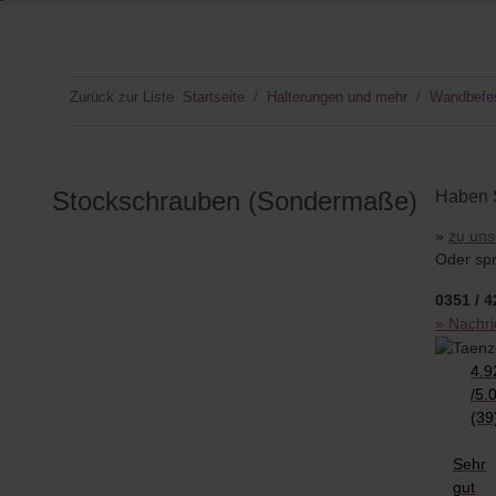
Zurück zur Liste
Startseite
Halterungen und mehr
Wandbefes
Stockschrauben (Sondermaße)
Haben 
»
zu un
Oder spr
0351 / 
» Nachri
4.9
/
5.
(39
Sehr
gut