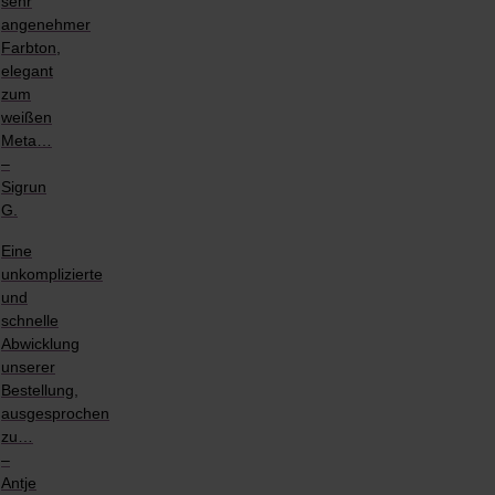
sehr
angenehmer
Farbton,
elegant
zum
weißen
Meta…
–
Sigrun
G.
Eine
unkomplizierte
und
schnelle
Abwicklung
unserer
Bestellung,
ausgesprochen
zu…
–
Antje