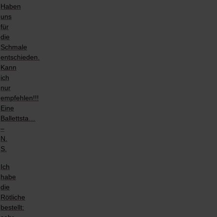
Haben
uns
für
die
Schmale
entschieden.
Kann
ich
nur
empfehlen!!!
Eine
Ballettsta…
–
N.
S.
Ich
habe
die
Rötliche
bestellt: