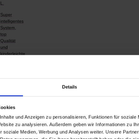
L.
Super
intelligentes
System,
top
Qualität
und
kinderleichte
Montage.
Besser
geht
…
–
Details
Maria
W.
Cookies
Ich
nhalte und Anzeigen zu personalisieren, Funktionen für soziale
bin
vollkommen
Website zu analysieren. Außerdem geben wir Informationen zu I
zufrieden
r soziale Medien, Werbung und Analysen weiter. Unsere Partner
!