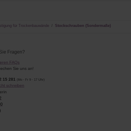
tigung für Trockenbauwände
Stockschrauben (Sondermaße)
Sie Fragen?
seren FAQs
echen Sie uns an!
42 15 281
(Mo - Fr 9 - 17 Uhr)
cht schreiben
2
00
)